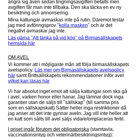
ångra sig även sedan tingningsavgiften betalts men
avgiften får man inte tillbaka. Den ska täcka en ev ny
besiktning och annonsering.
Mina kattungar avmaskas inte på rutin. Däremot testar
jag med avföringsprov "
kolla masken
" och är det
negativt avmaskar jag inte.
Läs gärna "Att tänka på vid köp" på Birmasällskapets
hemsida här
OM AVEL
Vi kommer att i möjligaste mån att följa birmasällskapets
avelspolicy.
Läs mer om Birmasällskapets avelspolicy
här
samt Brittsällskapets rekommendationer inför avel
vilket kan läsas här
Vi har absolut inget emot att sälja kattungar som ska gå
i avel, varken honor eller hanar. Jag lämnar dock inga
garantier utan de säljs till "sällskap" (till samma pris
som en sällskapskatt) Sätter heller inga restriktioner då
jag anser att det inte gynnar aveln. Jag vill inte heller att
en katt som sålts till avel säljs vidare/omplaceras fertil.
I priset ingår förutom det obligatoriska
(stamtavla,
vaccinationsintyg och veterinärbesiktningsintyg):