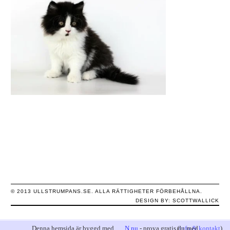
© 2013 ULLSTRUMPANS.SE. ALLA RÄTTIGHETER FÖRBEHÅLLNA.
DESIGN BY:
SCOTTWALLICK
Denna hemsida är byggd med
N.nu
- prova gratis du med.
(
info & kontakt
)