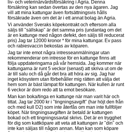
liv- och veterinärvårdsförsäkring i Agria. Denna
försäkring kan sedan övertas av den nya ägaren. Jag
vill att mina kattungar även fortsättningsvis hålls
försäkrade även om det är i ett annat bolag än Agria.
Vi använder Sveraks köpekontrakt och eftersom alla
säljs till "sällskap" är det samma pris (undantag om det
är en kattunge med någon defekt, den säljs till reducerat
pris) Jag tar 12000 kronor * för mina kattungar. Ev pass
och rabiesvaccin bekostas av köparen.
Jag tar inte emot några intresseanmälningar utan
rekommenderar om intresse för en kattunge finns att
följa uppdateringarna på vår hemsida. Jag kommer när
kattungarna är runt 5 veckor (senast) att skriva ut om de
är till salu och då går det bra att höra av sig. Jag har
inget kösystem utan förbehåller mig rätten att välja det
hem som är bäst lämpat för kattungen. När kullen är runt
6 veckor är dom redo att ta emot besökare.
Man kan boka/tinga en kattunge när man varit här och
tittat. Jag tar 2000 kr i "tingningsavgift" (har höjt den från
och med kull D2) som inte återfås om man inte fullföljer
köpet. När tingningsavgiften är betald är kattungen
bokad och ett tingningssavtal skrivs. Det är en trygghet
för dig som kattköpare att veta att kattungen är "din" och
inte kan säljas till någon annan. Man kan som köpare