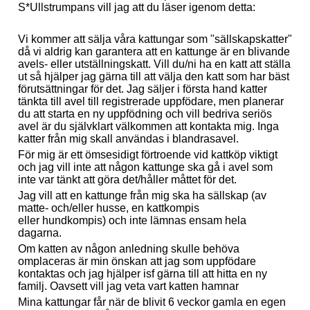
S*Ullstrumpans vill jag att du läser igenom detta:
Vi kommer att sälja våra kattungar som "sällskapskatter"
då vi aldrig kan garantera att en kattunge är en blivande
avels- eller utställningskatt. Vill du/ni ha en katt att ställa
ut så hjälper jag gärna till att välja den katt som har bäst
förutsättningar för det. Jag säljer i första hand katter
tänkta till avel till registrerade uppfödare, men planerar
du att starta en ny uppfödning och vill bedriva seriös
avel är du självklart välkommen att kontakta mig. Inga
katter från mig skall användas i blandrasavel.
För mig är ett ömsesidigt förtroende vid kattköp viktigt
och jag vill inte att någon kattunge ska gå i avel som
inte var tänkt att göra det/håller måttet för det.
Jag vill att en kattunge från mig ska ha sällskap (
av
matte- och/eller husse, en kattkompis
eller hundkompis)
och inte lämnas ensam hela
dagarna.
Om katten av någon anledning skulle behöva
omplaceras är min önskan att jag som uppfödare
kontaktas och jag hjälper isf gärna till att hitta en ny
familj. Oavsett vill jag veta vart katten hamnar
Mina kattungar får när de blivit 6 veckor gamla en egen