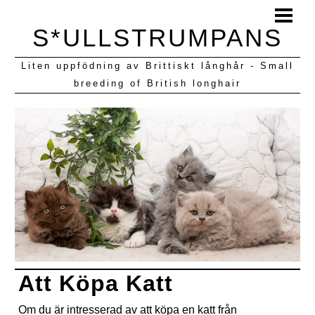
HEM
S*ULLSTRUMPANS
BLOGG
Liten uppfödning av Brittiskt långhår - Small
KULLAR VI HAFT
breeding of British longhair
Att Köpa Katt
Om du är intresserad av att köpa en katt från