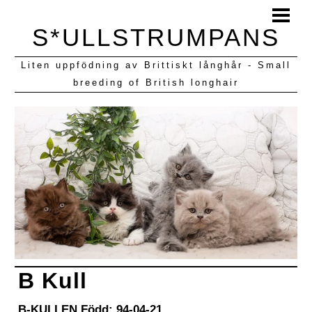
HEM
S*ULLSTRUMPANS
BLOGG
Liten uppfödning av Brittiskt långhår - Small
KULLAR VI HAFT
breeding of British longhair
B Kull
B-KULLEN Född: 94-04-21