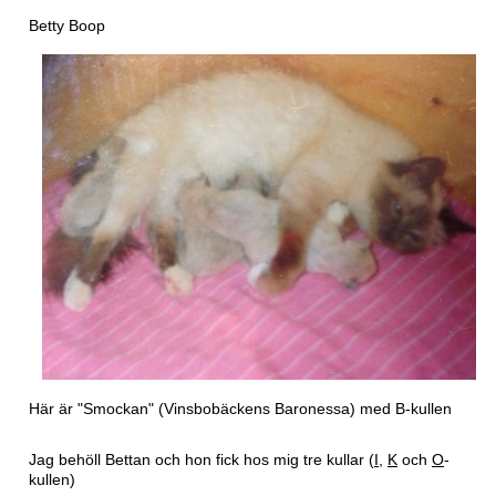
Betty Boop
Här är "Smockan" (Vinsbobäckens Baronessa) med B-kullen
Jag behöll Bettan och hon fick hos mig tre kullar (
I
,
K
och
O
-
kullen)