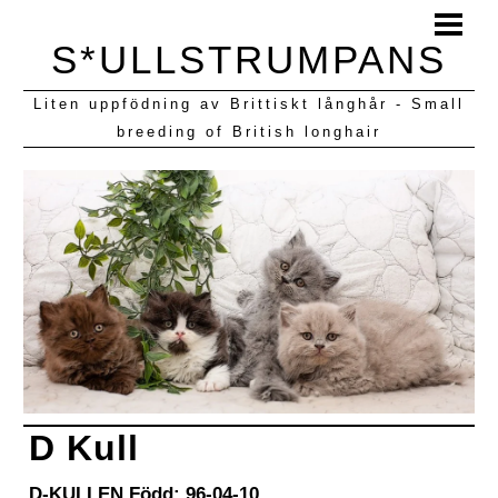
HEM
S*ULLSTRUMPANS
BLOGG
Liten uppfödning av Brittiskt långhår - Small
KULLAR VI HAFT
breeding of British longhair
D Kull
D-KULLEN Född: 96-04-10