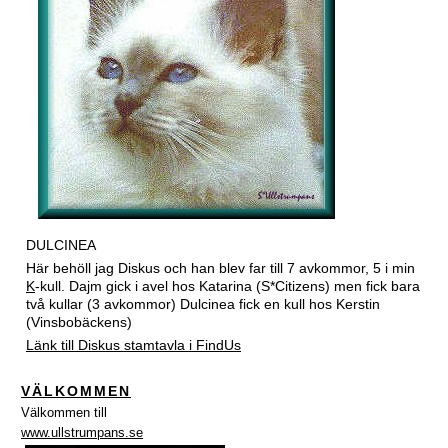
DULCINEA
Här behöll jag Diskus och han blev far till 7 avkommor, 5 i min
K
-kull. Dajm gick i avel hos Katarina (S*Citizens) men fick bara
två kullar (3 avkommor) Dulcinea fick en kull hos Kerstin
(Vinsbobäckens)
Länk till Diskus stamtavla i FindUs
VÄLKOMMEN
Välkommen till
www.ullstrumpans.se