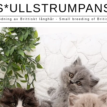
S*ULLSTRUMPAN
ödning av Brittiskt långhår - Small breeding of Briti