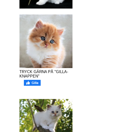
TRYCK GÄRNA PÅ "GILLA-
KNAPPEN"