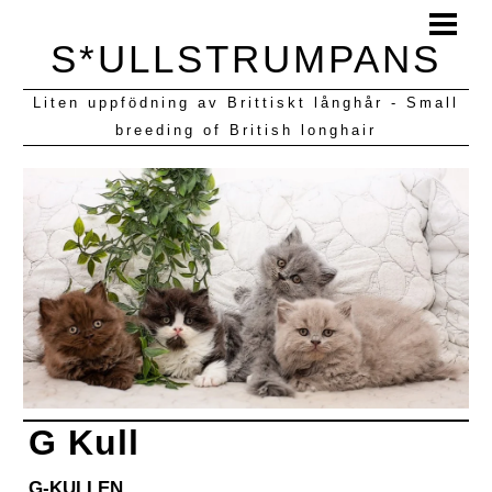
HEM
S*ULLSTRUMPANS
BLOGG
Liten uppfödning av Brittiskt långhår - Small
KULLAR VI HAFT
breeding of British longhair
G Kull
G-KULLEN