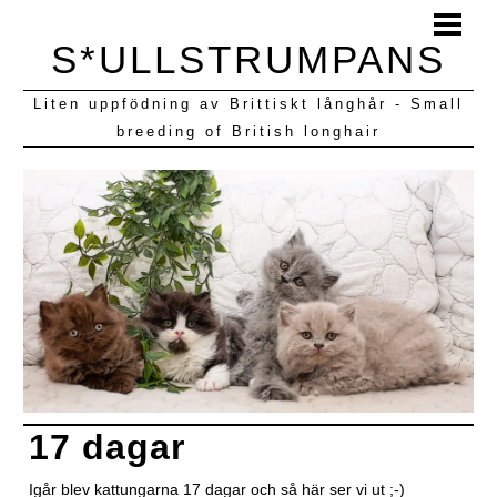
HEM
S*ULLSTRUMPANS
BLOGG
Liten uppfödning av Brittiskt långhår - Small
KULLAR VI HAFT
breeding of British longhair
17 dagar
Igår blev kattungarna 17 dagar och så här ser vi ut ;-)