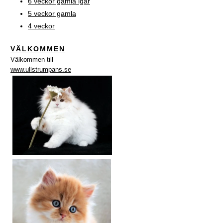
6 veckor gamla igår
5 veckor gamla
4 veckor
VÄLKOMMEN
Välkommen till
www.ullstrumpans.se