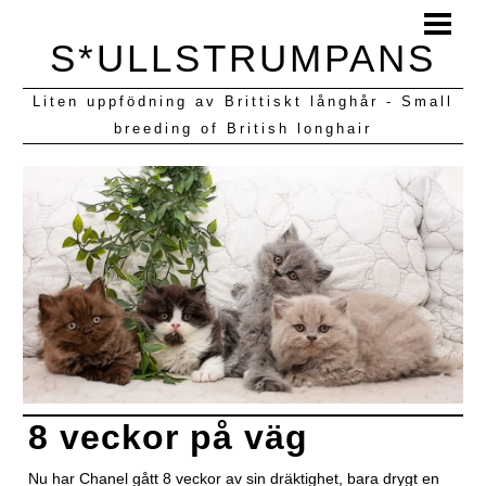
HEM
S*ULLSTRUMPANS
BLOGG
Liten uppfödning av Brittiskt långhår - Small
KULLAR VI HAFT
breeding of British longhair
8 veckor på väg
Nu har Chanel gått 8 veckor av sin dräktighet, bara drygt en