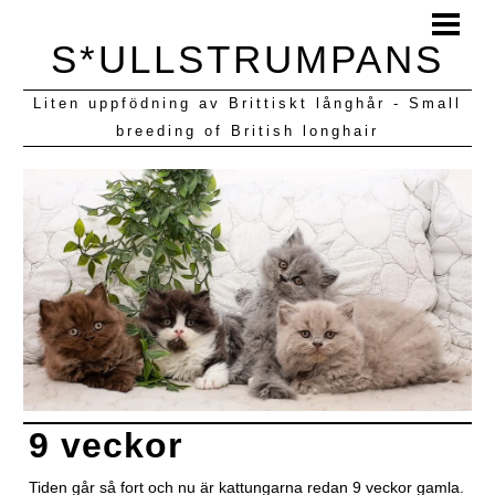
HEM
S*ULLSTRUMPANS
BLOGG
Liten uppfödning av Brittiskt långhår - Small
KULLAR VI HAFT
breeding of British longhair
9 veckor
Tiden går så fort och nu är kattungarna redan 9 veckor gamla.