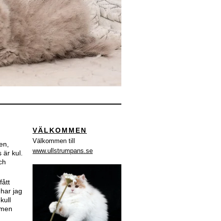
VÄLKOMMEN
Välkommen till
jen,
www.ullstrumpans.se
 är kul.
ch
fått
har jag
kull
 men