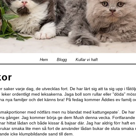
Hem
Blogg
Kullar vi haft
kor
saker varje dag, de utvecklas fort. De har lärt sig att ta sig upp i fåtöl
e leker ordentligt med leksakerna. Jaga boll som rullar eller "döda" möss
ina nya familjer och det känns bra! På fedag kommer Äddies ev familj o
 få smakportioner med nötfärs men nu blandat med kattungepate´. De har 
yra gånger. Jag kommer börja ge dem Mush denna vecka. Fortfarande 
har hittat lådan och både kissar & bajsar där. Jag har aldrig förr haft en 
brukar smaka lite men så fort de använder lådan bukar de sluta smaka
rande icke klumpbildande sand till dem.