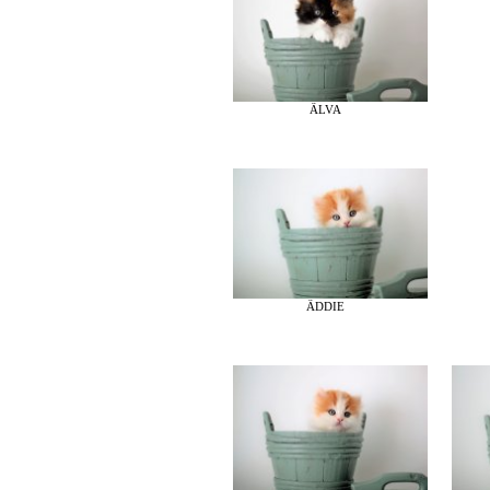
ÄLVA
ÄDDIE