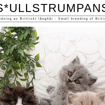
S*ULLSTRUMPAN
ödning av Brittiskt långhår - Small breeding of Briti