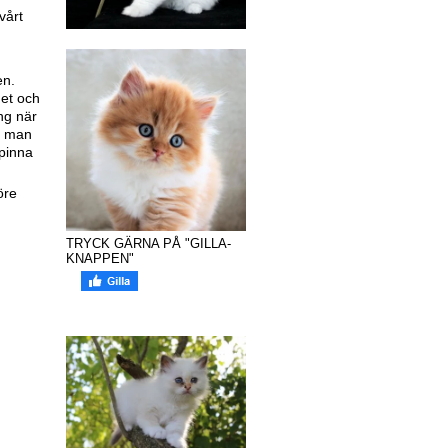
vårt
en.
det och
ng när
är man
spinna
öre
TRYCK GÄRNA PÅ "GILLA-
KNAPPEN"