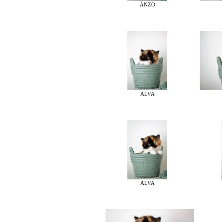
ÄNZO
ÄLVA
ÄLVA