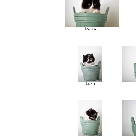
ÄNGLA
ÄNZO