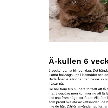
Ä-kullen 6 vec
6 veckor gamla blir de i dag. Det händer 
klättra halvvägs upp i klösträdet och d
Både Änzo & Älliot har haft besök av s
hälsar på.
De har fram tills nu bara fortsatt att
mat 3 ggr/dag men kommer nu att få f
inte satt fram något torrfoder. Alla fem 
som promt ska äta av kattsanden, de 
inte de här. Därför använder jag fortfa