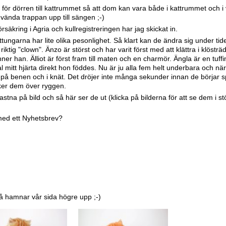
 för dörren till kattrummet så att dom kan vara både i kattrummet och i 
vända trappan upp till sängen ;-)
örsäkring i Agria och kullregistreringen har jag skickat in.
tungarna har lite olika pesonlighet. Så klart kan de ändra sig under tid
iktig "clown". Änzo är störst och har varit först med att klättra i klösträ
 han. Älliot är först fram till maten och en charmör. Ängla är en tuffi
 mitt hjärta direkt hon föddes. Nu är ju alla fem helt underbara och n
pp på benen och i knät. Det dröjer inte många sekunder innan de börjar 
yker dem över ryggen.
t fastna på bild och så här ser de ut (klicka på bilderna för att se dem i st
med ett
Nyhetsbrev?
å hamnar vår sida högre upp ;-)