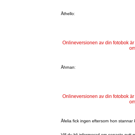
Åthello:
Åhman:
Åfelia fick ingen eftersom hon stannar 
Vill du bli informerad om senaste nytt 