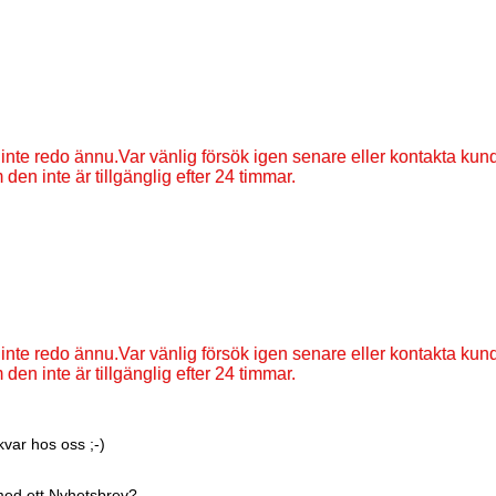
kvar hos oss ;-)
med ett
Nyhetsbrev?