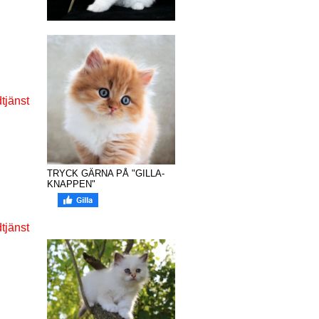
TRYCK GÄRNA PÅ "GILLA-
KNAPPEN"