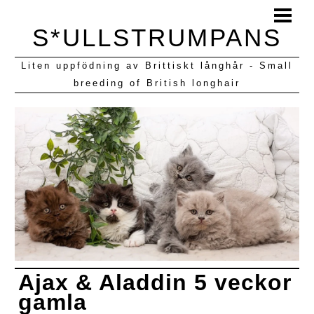
HEM
S*ULLSTRUMPANS
BLOGG
Liten uppfödning av Brittiskt långhår - Small
KULLAR VI HAFT
breeding of British longhair
Ajax & Aladdin 5 veckor
gamla