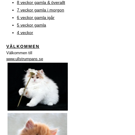
8 veckor gamla & överallt
7 veckor gamla i morgon
6 veckor gamla igår
5 veckor gamla
4 veckor
VÄLKOMMEN
Välkommen till
www.ullstrumpans.se