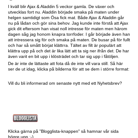
I kväll blir Ajax & Aladdin 5 veckor gamla. De växer och
utvecklas fort nu. Aladdin började smaka på maten under
helgen samtidigt som Ösa fick mat. Både Ajax & Aladdin går
nu på lådan och gör sina behov. Jag kunde inte förstå att Ajax
gick dit eftersom han visat noll intresse för maten men härom
dagen såg jag honom knapra torrfoder. I går började även han
att intressera sig för och smaka på maten. De busar på för fullt
och har så smått börjat klättrra. Tältet av filt är populärt att
klättra upp på och det är lika lätt att ta sig ner ifrån det. De har
även varit en bit upp i klösträdet och tar sig upp i fåtöljen.
De är inte de lättaste att fota då de inte vill vara still. Så här
ser de ut idag, klicka på bilderna för att se dem i större format:
Vill du bli informerad om senaste nytt med ett
Nyhetsbrev?
Klicka gärna på "Blogglista-knappen" så hamnar vår sida
högre upp ;-)