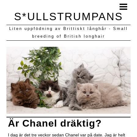
HEM
S*ULLSTRUMPANS
BLOGG
Liten uppfödning av Brittiskt långhår - Small
KULLAR VI HAFT
breeding of British longhair
Är Chanel dräktig?
I dag är det tre veckor sedan Chanel var på date. Jag är helt