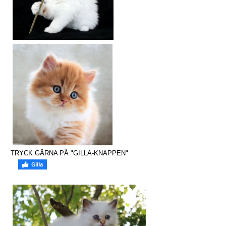
TRYCK GÄRNA PÅ "GILLA-KNAPPEN"