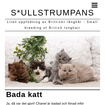
HEM
S*ULLSTRUMPANS
BLOGG
Liten uppfödning av Brittiskt långhår - Small
KULLAR VI HAFT
breeding of British longhair
Bada katt
Ja, då var det gjort! Chanel är badad och fönad inför