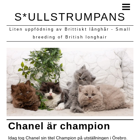
HEM
S*ULLSTRUMPANS
BLOGG
Liten uppfödning av Brittiskt långhår - Small
KULLAR VI HAFT
breeding of British longhair
Chanel är champion
Idag tog Chanel sin titel Champion på utställningen i Örebro.