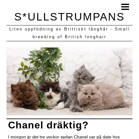
HEM
S*ULLSTRUMPANS
BLOGG
Liten uppfödning av Brittiskt långhår - Small
KULLAR VI HAFT
breeding of British longhair
Chanel dräktig?
I morgon är det tre veckor sedan Chanel var på date hos