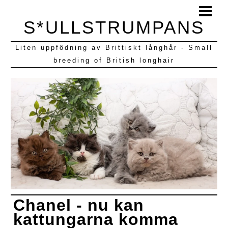
HEM
S*ULLSTRUMPANS
BLOGG
Liten uppfödning av Brittiskt långhår - Small
KULLAR VI HAFT
breeding of British longhair
Chanel - nu kan
kattungarna komma