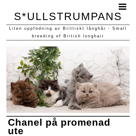
HEM
S*ULLSTRUMPANS
BLOGG
Liten uppfödning av Brittiskt långhår - Small
KULLAR VI HAFT
breeding of British longhair
Chanel på promenad
ute