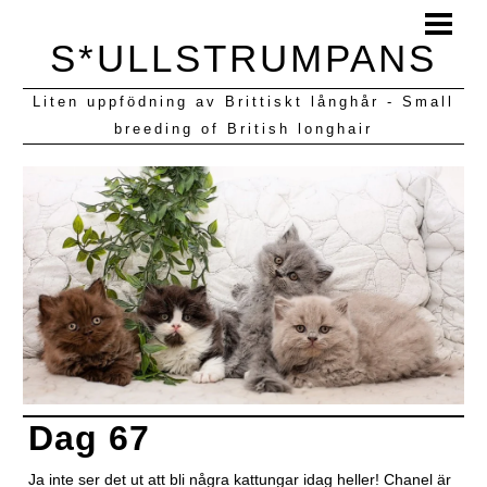
HEM
S*ULLSTRUMPANS
BLOGG
Liten uppfödning av Brittiskt långhår - Small
KULLAR VI HAFT
breeding of British longhair
Dag 67
Ja inte ser det ut att bli några kattungar idag heller! Chanel är