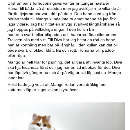
Ullstrumpans förhoppningsvis väntar brittungar nästa år.
Hanar till båda två är utsedda men jag avslöjar inte vilka de är
förrän tjejerna har varit där på date. Den hane som jag från
början tänkt till Mango kunde inte ta emot henne så jag fick
jaga vidare. Jag har hittat en snygg svart-vit långhårshane så
jag hoppas på vitfläckiga ungar. I den kullen blir
honorna svart- eller blåpadda och hanarna röda eller creme.
Troligen alla med vitt. Till Diva har jag hittat en röd cp hane,
han är korthårig men bär på långhår. I den kullen kan det bli
både svart, choklad, blått, lila och rött. Honorna blir paddor
eller röda.
Mango är helt klar för parning, det är bara att invänta löp. Diva
ska hjärtscannas först och jag har en tid inbokad för det. Diva
har löpt två gånger nu och är på väg ur sitt löp just nu. Mango
löper inte.
Helst hade jag velat att Mango redan vore dräktig men
katternas löp är inget vi kan styra över.