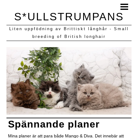
HEM
S*ULLSTRUMPANS
BLOGG
Liten uppfödning av Brittiskt långhår - Small
KULLAR VI HAFT
breeding of British longhair
Spännande planer
Mina planer är att para både Mango & Diva. Det innebär att