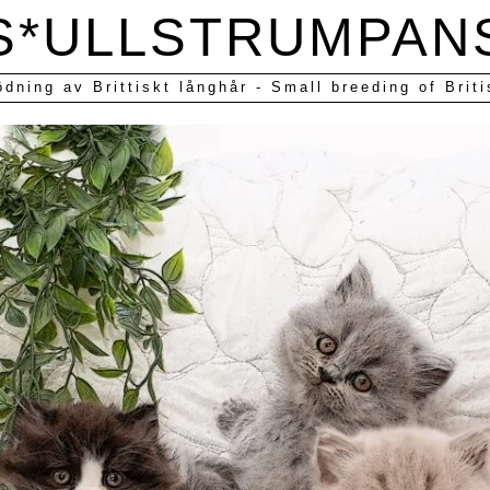
S*ULLSTRUMPAN
ödning av Brittiskt långhår - Small breeding of Briti