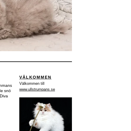
VÄLKOMMEN
Välkommen till
sammans
www.ullstrumpans.se
åde snö
 Diva