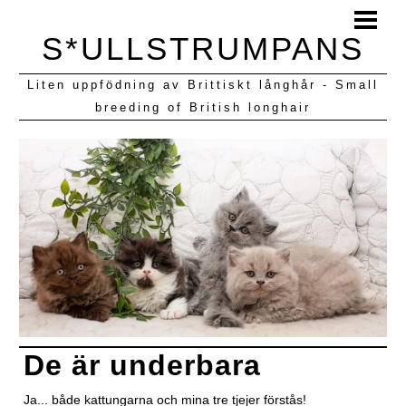
HEM
S*ULLSTRUMPANS
BLOGG
Liten uppfödning av Brittiskt långhår - Small
KULLAR VI HAFT
breeding of British longhair
De är underbara
Ja... både kattungarna och mina tre tjejer förstås!