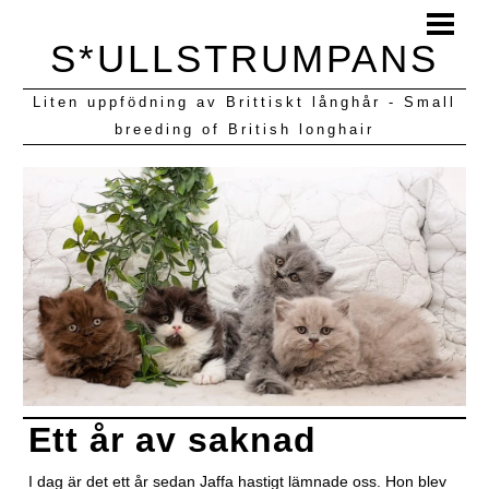
HEM
S*ULLSTRUMPANS
BLOGG
Liten uppfödning av Brittiskt långhår - Small
KULLAR VI HAFT
breeding of British longhair
Ett år av saknad
I dag är det ett år sedan Jaffa hastigt lämnade oss. Hon blev