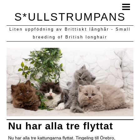
HEM
S*ULLSTRUMPANS
BLOGG
Liten uppfödning av Brittiskt långhår - Small
KULLAR VI HAFT
breeding of British longhair
Nu har alla tre flyttat
Nu har alla tre kattungarna flyttat. Tingeling till Örebro,