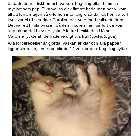
badade dem i diskhon och varken Tingeling eller Tintin så
mycket som pep. Tummelisa gick fint att bada men när vi kom
till att föna magen så ville hon inte längre så då fick hon vara. I
kväll var vi till veterinär Caroline och veterinärbesiktade dem.
Det var ett himla oväsen på dem i buren men så fort de kom
upp på bordet blev de tysta. Alla tre besiktades UA och
Caroline tyckte att de hade väldigt bra hull (tjocka & goa)
Alla förberedelser är gjorda, väskan är klar och alla papper
ligger klara. Ja, i morgon blir de 14 veckor och Tingeling flyttar.