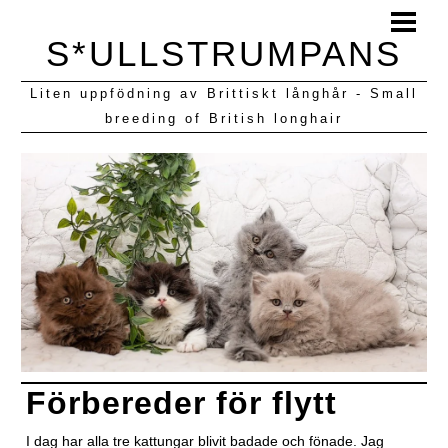
HEM
S*ULLSTRUMPANS
BLOGG
Liten uppfödning av Brittiskt långhår - Small
KULLAR VI HAFT
breeding of British longhair
Förbereder för flytt
I dag har alla tre kattungar blivit badade och fönade. Jag