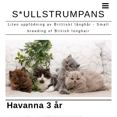
HEM
S*ULLSTRUMPANS
BLOGG
Liten uppfödning av Brittiskt långhår - Small
KULLAR VI HAFT
breeding of British longhair
Havanna 3 år