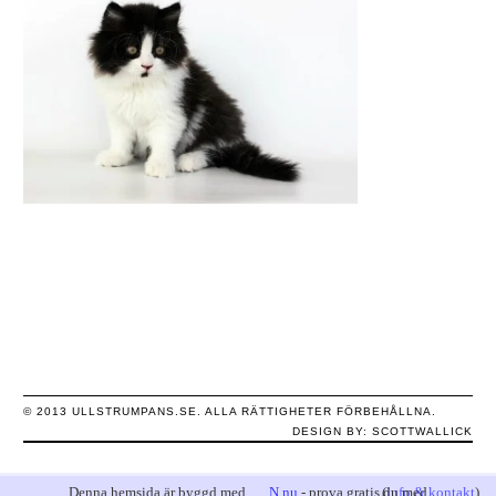
© 2013 ULLSTRUMPANS.SE. ALLA RÄTTIGHETER FÖRBEHÅLLNA.
DESIGN BY:
SCOTTWALLICK
Denna hemsida är byggd med
N.nu
- prova gratis du med.
(
info & kontakt
)