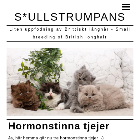
HEM
S*ULLSTRUMPANS
BLOGG
Liten uppfödning av Brittiskt långhår - Small
KULLAR VI HAFT
breeding of British longhair
Hormonstinna tjejer
Ja, här hemma går nu tre hormonstinna tjejer ;-)