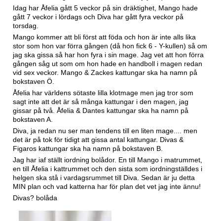
Idag har Åfelia gått 5 veckor på sin dräktighet, Mango hade
gått 7 veckor i lördags och Diva har gått fyra veckor på
torsdag.
Mango kommer att bli först att föda och hon är inte alls lika
stor som hon var förra gången (då hon fick 6 - Y-kullen) så om
jag ska gissa så har hon fyra i sin mage. Jag vet att hon förra
gången såg ut som om hon hade en handboll i magen redan
vid sex veckor. Mango & Zackes kattungar ska ha namn på
bokstaven Ö.
Åfelia har världens sötaste lilla klotmage men jag tror som
sagt inte att det är så många kattungar i den magen, jag
gissar på två. Åfelia & Dantes kattungar ska ha namn på
bokstaven A.
Diva, ja redan nu ser man tendens till en liten mage.... men
det är på tok för tidigt att gissa antal kattungar. Divas &
Figaros kattungar ska ha namn på bokstaven B.
Jag har iaf ställt iordning bolådor. En till Mango i matrummet,
en till Åfelia i kattrummet och den sista som iordningställdes i
helgen ska stå i vardagsrummet till Diva. Sedan är ju detta
MIN plan och vad katterna har för plan det vet jag inte ännu!
Divas? bolåda