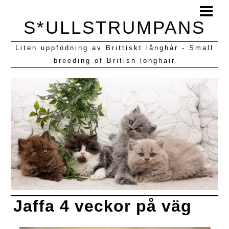
HEM
S*ULLSTRUMPANS
BLOGG
Liten uppfödning av Brittiskt långhår - Small
KULLAR VI HAFT
breeding of British longhair
Jaffa 4 veckor på väg