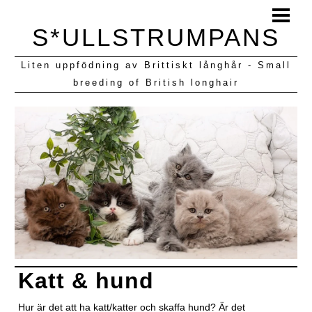
HEM
S*ULLSTRUMPANS
BLOGG
Liten uppfödning av Brittiskt långhår - Small
KULLAR VI HAFT
breeding of British longhair
Katt & hund
Hur är det att ha katt/katter och skaffa hund? Är det