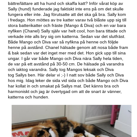
bättre/lättare att ha hund och skaffa katt? Inför vårat köp av
Sally (hund) funderade jag faktiskt inte ens på om det skulle
fungera eller inte. Jag förutsatte att det ska gå bra. Sally kom
i fredags. Hon möttes av tre katter varav två blåste upp sig till
stora batterikatter och fräste (Mango & Diva) och en var bara
nyfiken (Chanel) Sally själv var helt cool, hon bara tittade och
verkade inte alls bry sig om katterna. Sedan var det slutfräst.
Både Mango och Diva var så nyfikna på henne och följde
henne på avstånd. Chanel hälsade genom att nosa både fram
& bak sedan var det inget mer med det. Hon gick upp till sina
ungar. I går var både Mango och Diva nära Sally hela tiden,
de var på ett avstånd på 30-50 cm. De hälsade på varandra
och iaktog varandra. Sally tog Mangos leksak och Diva
tog Sallys ben. Här delar vi ;-) I natt sov både Sally och Diva
hos mig. Idag leker de sida vid sida och både Mango och Diva
har kollat in och smakat på Sallys mat. Det känns bra och
harmoniskt och jag är övertygad om att de snart är vänner,
katterna och hunden.