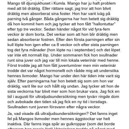
Mango till djursjukhuset i Kumla. Mango har ju haft problem
med att bli dräktig. Eller rättare sagt, jag tror att hon blivit
dräktig men absorberat sina foster. Hon har varit iväg på
parning två gånger. Båda gångerna har hon betett sig dräktig
då hon kommit hem och jag tycker att hon fått "hallontuttar"
efter typ tre veckor. Sedan händer något för vid fyra-fem
veckor är dom borta. Det verkar som att hon blir dräktig men
sedan absorberar fostren. Efter den första parningen efter sin
kull löpte hon igen efter ca 8 veckor och efter sista parningen
tog det fyra månader (hon löpte nu i september) och det löpet
var inte ett normalt löp. Under sommaren fick hon svullnader
runt sina juver och jag var till min lokala veterinär med henne.
Först trodde jag att hon fått juvertumörer men min veterinär
trodde det var något hormonellt och rådde mig att undersöka
hennes livmoder. Mango har under den här tiden inte varit sig
själv. Efter parningarna har hon betett sig som om hon var
dräktig, varit lite sur och hållt sig undan. Jag tycker att hon de
sista veckorna har blivit mer som hon brukar vara. Jag fick en
tid i augusti för ultraljudsundersökning men tyvärr ringde dom
och avbokade den tiden så jag fick en ny tid i torsdags.
Svullnaden runt juvren försvann efter några veckor.
Ja, vad visade då ultraljudsundersökningen? Det fanns inget
fel på Mangos livmoder men hennes äggstockar var helt
inaktiva. Där fanns inga spår av gulkroppar (som det borde