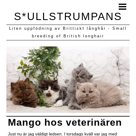
HEM
S*ULLSTRUMPANS
BLOGG
Liten uppfödning av Brittiskt långhår - Small
KULLAR VI HAFT
breeding of British longhair
Mango hos veterinären
Just nu är jag väldigt ledsen. I torsdags kväll var jag med