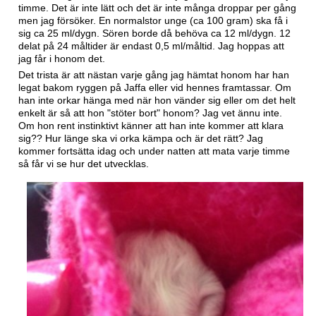
timme. Det är inte lätt och det är inte många droppar per gång
men jag försöker. En normalstor unge (ca 100 gram) ska få i
sig ca 25 ml/dygn. Sören borde då behöva ca 12 ml/dygn. 12
delat på 24 måltider är endast 0,5 ml/måltid. Jag hoppas att
jag får i honom det.
Det trista är att nästan varje gång jag hämtat honom har han
legat bakom ryggen på Jaffa eller vid hennes framtassar. Om
han inte orkar hänga med när hon vänder sig eller om det helt
enkelt är så att hon "stöter bort" honom? Jag vet ännu inte.
Om hon rent instinktivt känner att han inte kommer att klara
sig?? Hur länge ska vi orka kämpa och är det rätt? Jag
kommer fortsätta idag och under natten att mata varje timme
så får vi se hur det utvecklas.