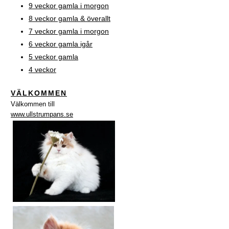
9 veckor gamla i morgon
8 veckor gamla & överallt
7 veckor gamla i morgon
6 veckor gamla igår
5 veckor gamla
4 veckor
VÄLKOMMEN
Välkommen till
www.ullstrumpans.se