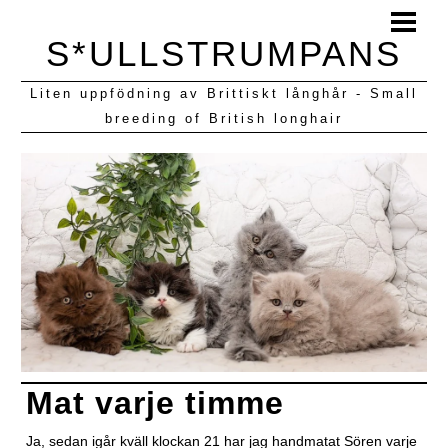
HEM
S*ULLSTRUMPANS
BLOGG
Liten uppfödning av Brittiskt långhår - Small
KULLAR VI HAFT
breeding of British longhair
Mat varje timme
Ja, sedan igår kväll klockan 21 har jag handmatat Sören varje