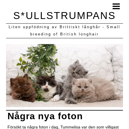
HEM
S*ULLSTRUMPANS
BLOGG
Liten uppfödning av Brittiskt långhår - Small
KULLAR VI HAFT
breeding of British longhair
Några nya foton
Försökt ta några foton i dag, Tummelisa var den som villigast