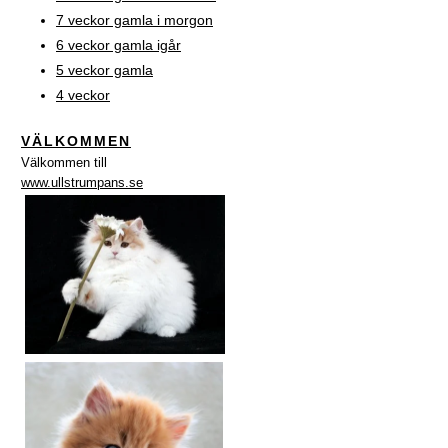
7 veckor gamla i morgon
6 veckor gamla igår
5 veckor gamla
4 veckor
VÄLKOMMEN
Välkommen till
www.ullstrumpans.se