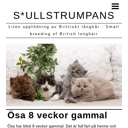
HEM
S*ULLSTRUMPANS
BLOGG
Liten uppfödning av Brittiskt långhår - Small
KULLAR VI HAFT
breeding of British longhair
Ösa 8 veckor gammal
Ösa har blivit 8 veckor gammal. Det är full fart på henne och