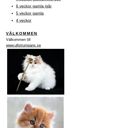
6 veckor gamla igår
5 veckor gamla
4 veckor
VÄLKOMMEN
Välkommen till
www.ullstrumpans.se