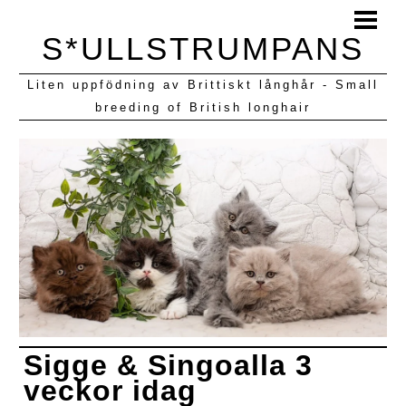
HEM
S*ULLSTRUMPANS
BLOGG
Liten uppfödning av Brittiskt långhår - Small
KULLAR VI HAFT
breeding of British longhair
Sigge & Singoalla 3
veckor idag