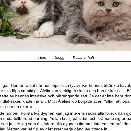
Hem
Blogg
Kullar vi haft
 igår. Hon är rabiat när hon löper och tyvärr var hennes tilltänkta kavalj
or ska löpa samtidigt. Åfelia kan verkligen skrika och hon är kär i allt. 
satta av hennes intensiva och påträngande sätt. Ja det är inte bara d
ndleksaker, kläder, ja allt. Mitt i Åfelias löp började även Yullan att löpa
 mer som en ekorre.
e honom. Första två dygnen kan jag inte ens räkna alla försök han gjo
 enda fullbordad parning. Yullan la sig på sidan och kråmade sig ur h
att ju inte jag som åskådare alla dygnets timmar, inte ens en bråkdel 
 där. Mattan var iaf full av hårtussar varje gång jag tittade in.