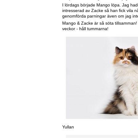
I lördags började Mango löpa. Jag hade
intresserad av Zacke så han fick vila n
genomförda parningar även om jag inte 
Mango & Zacke är så söta tillsamman! 
veckor - håll tummarna!
Yullan