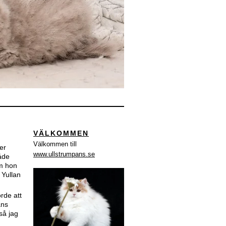
VÄLKOMMEN
Välkommen till
er
www.ullstrumpans.se
Både
om hon
. Yullan
rde att
ans
så jag