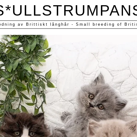
S*ULLSTRUMPAN
ödning av Brittiskt långhår - Small breeding of Briti