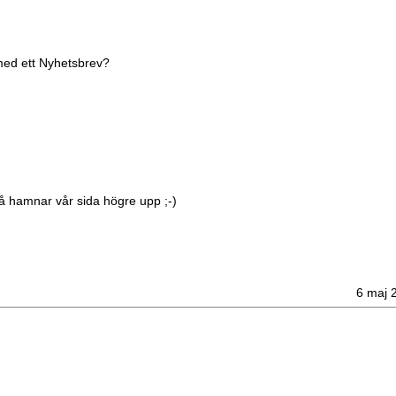
med ett
Nyhetsbrev?
å hamnar vår sida högre upp ;-)
6 maj 