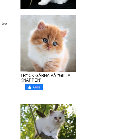
 tre
TRYCK GÄRNA PÅ "GILLA-
KNAPPEN"