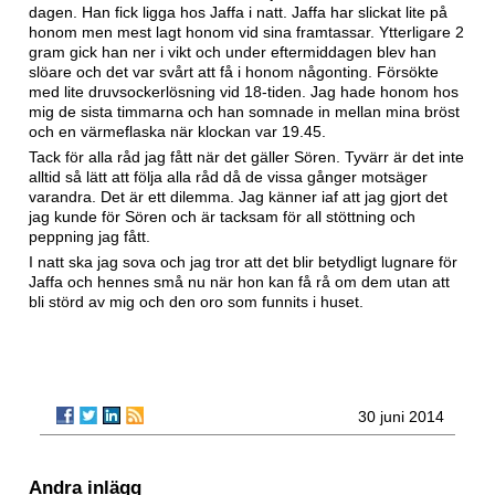
dagen. Han fick ligga hos Jaffa i natt. Jaffa har slickat lite på
honom men mest lagt honom vid sina framtassar. Ytterligare 2
gram gick han ner i vikt och under eftermiddagen blev han
slöare och det var svårt att få i honom någonting. Försökte
med lite druvsockerlösning vid 18-tiden. Jag hade honom hos
mig de sista timmarna och han somnade in mellan mina bröst
och en värmeflaska när klockan var 19.45.
Tack för alla råd jag fått när det gäller Sören. Tyvärr är det inte
alltid så lätt att följa alla råd då de vissa gånger motsäger
varandra. Det är ett dilemma. Jag känner iaf att jag gjort det
jag kunde för Sören och är tacksam för all stöttning och
peppning jag fått.
I natt ska jag sova och jag tror att det blir betydligt lugnare för
Jaffa och hennes små nu när hon kan få rå om dem utan att
bli störd av mig och den oro som funnits i huset.
30 juni 2014
Andra inlägg