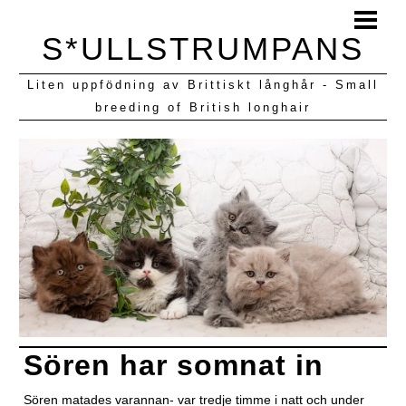
HEM
S*ULLSTRUMPANS
BLOGG
Liten uppfödning av Brittiskt långhår - Small
KULLAR VI HAFT
breeding of British longhair
Sören har somnat in
Sören matades varannan- var tredje timme i natt och under