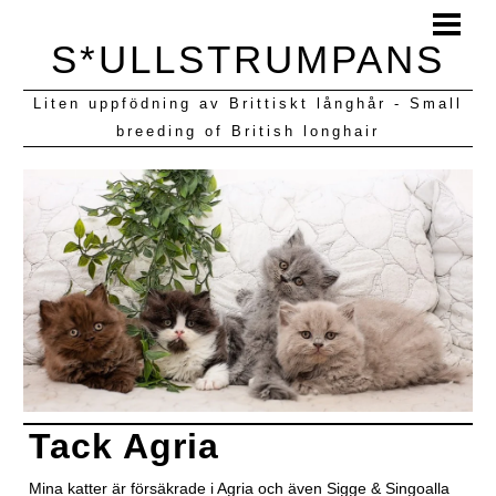
HEM
S*ULLSTRUMPANS
BLOGG
Liten uppfödning av Brittiskt långhår - Small
KULLAR VI HAFT
breeding of British longhair
Tack Agria
Mina katter är försäkrade i Agria och även Sigge & Singoalla