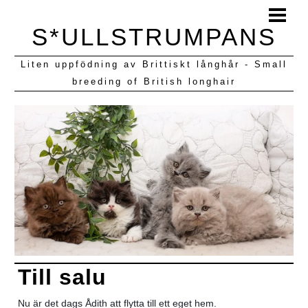
HEM
S*ULLSTRUMPANS
BLOGG
Liten uppfödning av Brittiskt långhår - Small
KULLAR VI HAFT
breeding of British longhair
Till salu
Nu är det dags Ådith att flytta till ett eget hem.