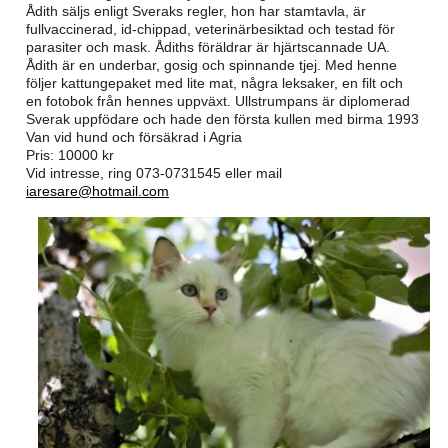
Ådith säljs enligt Sveraks regler, hon har stamtavla, är
fullvaccinerad, id-chippad, veterinärbesiktad och testad för
parasiter och mask. Ådiths föräldrar är hjärtscannade UA.
Ådith är en underbar, gosig och spinnande tjej. Med henne
följer kattungepaket med lite mat, några leksaker, en filt och
en fotobok från hennes uppväxt. Ullstrumpans är diplomerad
Sverak uppfödare och hade den första kullen med birm
a 1993
Van vid hund och försäkrad i Agria
Pris: 10000 kr
Vid intresse, ring 073-0731545 eller mail
iaresare@hotmail.com