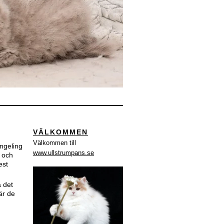
VÄLKOMMEN
Välkommen till
ingeling
www.ullstrumpans.se
r och
est
å det
är de