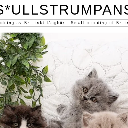
S*ULLSTRUMPAN
ödning av Brittiskt långhår - Small breeding of Briti