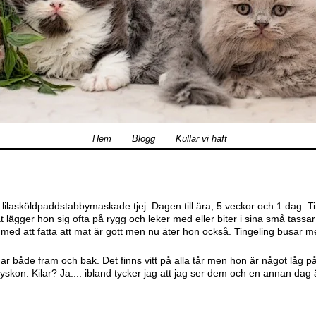
Hem
Blogg
Kullar vi haft
 lilasköldpaddstabbymaskade tjej. Dagen till ära, 5 veckor och 1 dag. T
ät lägger hon sig ofta på rygg och leker med eller biter i sina små tassa
med att fatta att mat är gott men nu äter hon också. Tingeling busar m
ar både fram och bak. Det finns vitt på alla tår men hon är något låg p
yskon. Kilar? Ja.... ibland tycker jag att jag ser dem och en annan dag 