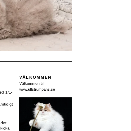
VÄLKOMMEN
Välkommen till
www.ullstrumpans.se
ed 1/1-
mtidigt
 det
skicka