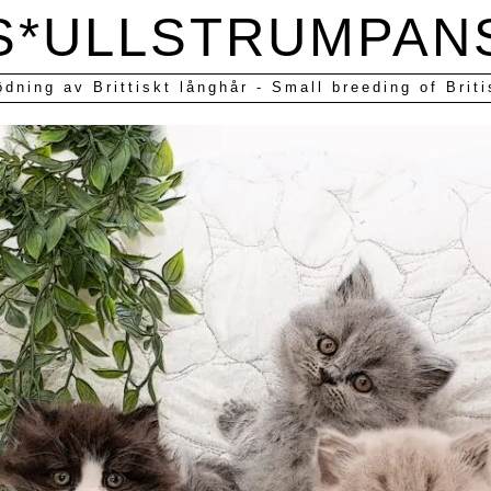
S*ULLSTRUMPAN
ödning av Brittiskt långhår - Small breeding of Briti