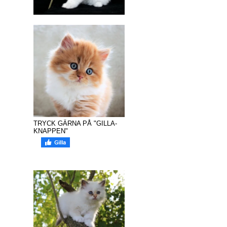
TRYCK GÄRNA PÅ "GILLA-
KNAPPEN"