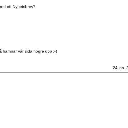
med ett
Nyhetsbrev?
å hamnar vår sida högre upp ;-)
24 jan. 