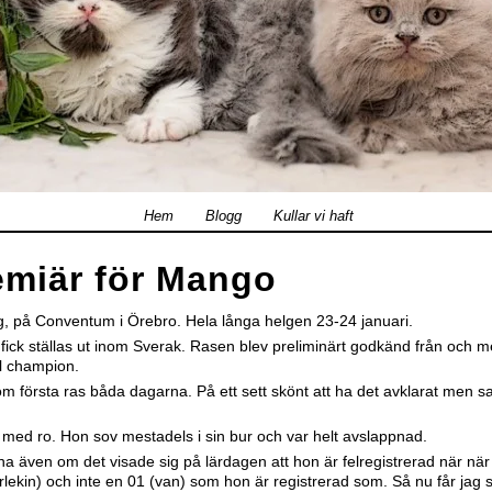
Hem
Blogg
Kullar vi haft
emiär för Mango
ing, på Conventum i Örebro. Hela långa helgen 23-24 januari.
 fick ställas ut inom Sverak. Rasen blev preliminärt godkänd från och m
ll champion.
 första ras båda dagarna. På ett sett skönt att ha det avklarat men sa
 med ro. Hon sov mestadels i sin bur och var helt avslappnad.
 även om det visade sig på lärdagen att hon är felregistrerad när när
arlekin) och inte en 01 (van) som hon är registrerad som. Så nu får jag 