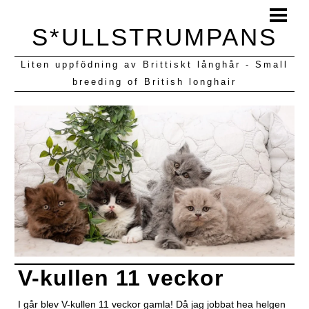
HEM
S*ULLSTRUMPANS
BLOGG
Liten uppfödning av Brittiskt långhår - Small
KULLAR VI HAFT
breeding of British longhair
V-kullen 11 veckor
I går blev V-kullen 11 veckor gamla! Då jag jobbat hea helgen