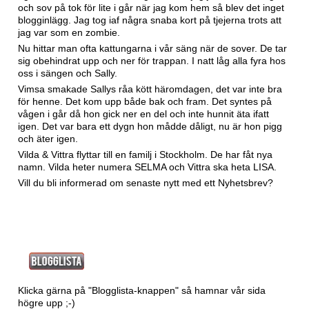
och sov på tok för lite i går när jag kom hem så blev det inget
blogginlägg. Jag tog iaf några snaba kort på tjejerna trots att
jag var som en zombie.
Nu hittar man ofta kattungarna i vår säng när de sover. De tar
sig obehindrat upp och ner för trappan. I natt låg alla fyra hos
oss i sängen och Sally.
Vimsa smakade Sallys råa kött häromdagen, det var inte bra
för henne. Det kom upp både bak och fram. Det syntes på
vågen i går då hon gick ner en del och inte hunnit äta ifatt
igen. Det var bara ett dygn hon mådde dåligt, nu är hon pigg
och äter igen.
Vilda & Vittra flyttar till en familj i Stockholm. De har fåt nya
namn. Vilda heter numera SELMA och Vittra ska heta LISA.
Vill du bli informerad om senaste nytt med ett
Nyhetsbrev?
Klicka gärna på "Blogglista-knappen" så hamnar vår sida
högre upp ;-)