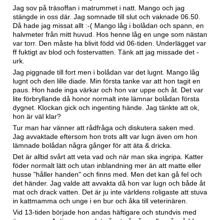
Jag sov på träsoffan i matrummet i natt. Mango och jag
stängde in oss där. Jag somnade till slut och vaknade 06.50.
Då hade jag missat allt :-( Mango låg i bolådan och spann, en
halvmeter från mitt huvud. Hos henne låg en unge som nästan
var torr. Den måste ha blivit född vid 06-tiden. Underlägget var
ff fuktigt av blod och fostervatten. Tänk att jag missade det -
urk.
Jag piggnade till fort men i bolådan var det lugnt. Mango låg
lugnt och den lille diade. Min första tanke var att hon tagit en
paus. Hon hade inga värkar och hon var uppe och åt. Det var
lite förbryllande då honor normalt inte lämnar bolådan första
dygnet. Klockan gick och ingenting hände. Jag tänkte att ok,
hon är väl klar?
Tur man har vänner att rådfråga och diskutera saken med.
Jag avvaktade eftersom hon trots allt var lugn även om hon
lämnade bolådan några gånger för att äta & dricka.
Det är alltid svårt att veta vad och när man ska ingripa. Katter
föder normalt lätt och utan inblandning mer än att matte eller
husse "håller handen" och finns med. Men det kan gå fel och
det händer. Jag valde att avvakta då hon var lugn och både åt
mat och drack vatten. Det är ju inte världens roligaste att stuva
in kattmamma och unge i en bur och åka till veterinären.
Vid 13-tiden började hon andas häftigare och stundvis med