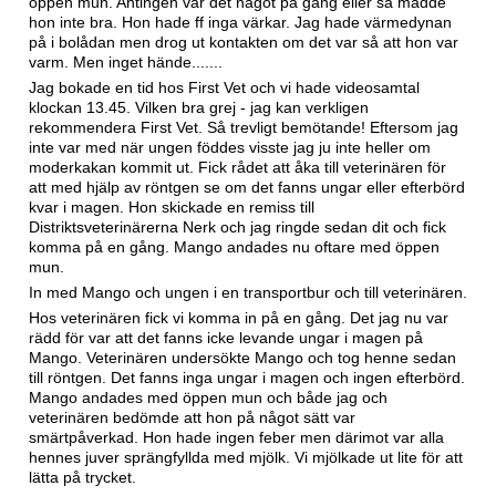
öppen mun. Antingen var det något på gång eller så mådde
hon inte bra. Hon hade ff inga värkar. Jag hade värmedynan
på i bolådan men drog ut kontakten om det var så att hon var
varm. Men inget hände.......
Jag bokade en tid hos First Vet och vi hade videosamtal
klockan 13.45. Vilken bra grej - jag kan verkligen
rekommendera First Vet. Så trevligt bemötande! Eftersom jag
inte var med när ungen föddes visste jag ju inte heller om
moderkakan kommit ut. Fick rådet att åka till veterinären för
att med hjälp av röntgen se om det fanns ungar eller efterbörd
kvar i magen. Hon skickade en remiss till
Distriktsveterinärerna Nerk och jag ringde sedan dit och fick
komma på en gång. Mango andades nu oftare med öppen
mun.
In med Mango och ungen i en transportbur och till veterinären.
Hos veterinären fick vi komma in på en gång. Det jag nu var
rädd för var att det fanns icke levande ungar i magen på
Mango. Veterinären undersökte Mango och tog henne sedan
till röntgen. Det fanns inga ungar i magen och ingen efterbörd.
Mango andades med öppen mun och både jag och
veterinären bedömde att hon på något sätt var
smärtpåverkad. Hon hade ingen feber men därimot var alla
hennes juver sprängfyllda med mjölk. Vi mjölkade ut lite för att
lätta på trycket.