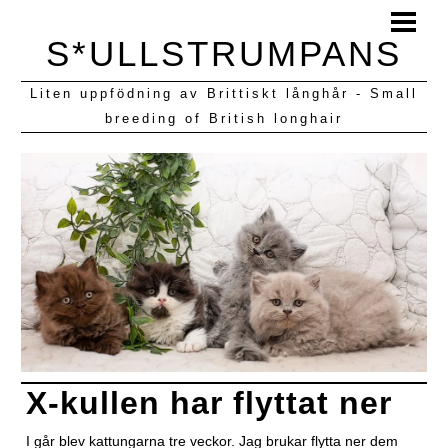
HEM
S*ULLSTRUMPANS
BLOGG
Liten uppfödning av Brittiskt långhår - Small
KULLAR VI HAFT
breeding of British longhair
X-kullen har flyttat ner
I går blev kattungarna tre veckor. Jag brukar flytta ner dem