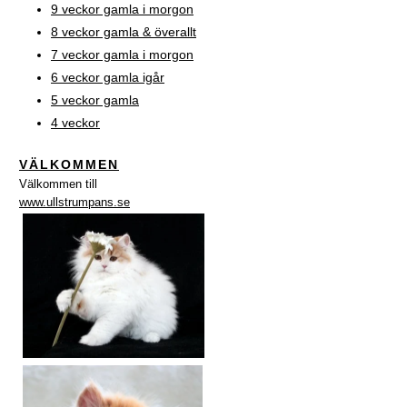
9 veckor gamla i morgon
8 veckor gamla & överallt
7 veckor gamla i morgon
6 veckor gamla igår
5 veckor gamla
4 veckor
VÄLKOMMEN
Välkommen till
www.ullstrumpans.se