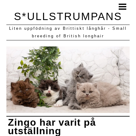
HEM
S*ULLSTRUMPANS
BLOGG
Liten uppfödning av Brittiskt långhår - Small
KULLAR VI HAFT
breeding of British longhair
Zingo har varit på
utställning