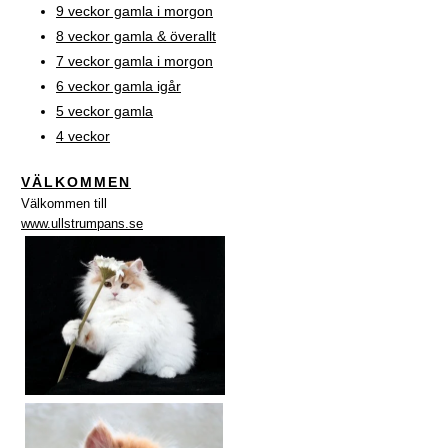
9 veckor gamla i morgon
8 veckor gamla & överallt
7 veckor gamla i morgon
6 veckor gamla igår
5 veckor gamla
4 veckor
VÄLKOMMEN
Välkommen till
www.ullstrumpans.se