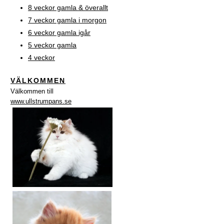
8 veckor gamla & överallt
7 veckor gamla i morgon
6 veckor gamla igår
5 veckor gamla
4 veckor
VÄLKOMMEN
Välkommen till
www.ullstrumpans.se