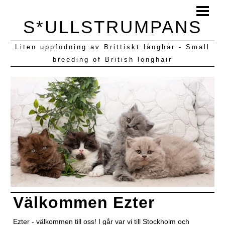
HEM
S*ULLSTRUMPANS
BLOGG
Liten uppfödning av Brittiskt långhår - Small
KULLAR VI HAFT
breeding of British longhair
Välkommen Ezter
Ezter - välkommen till oss! I går var vi till Stockholm och