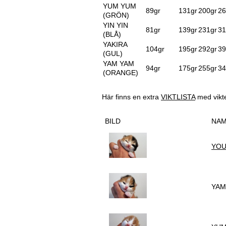
YUM YUM
89gr
131gr
200gr
26
(GRÖN)
YIN YIN
81gr
139gr
231gr
31
(BLÅ)
YAKIRA
104gr
195gr
292gr
39
(GUL)
YAM YAM
94gr
175gr
255gr
34
(ORANGE)
Här finns en extra
VIKTLISTA
med vikte
BILD
N
YOU
YAM