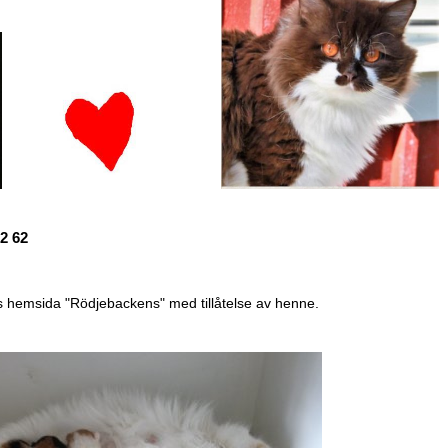
Magnolia d 02 62
as hemsida "Rödjebackens" med tillåtelse av henne.