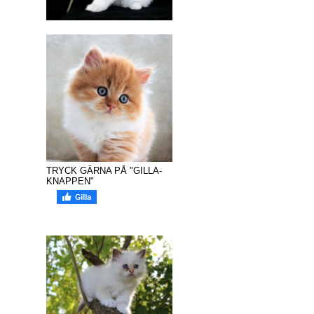
TRYCK GÄRNA PÅ "GILLA-
KNAPPEN"