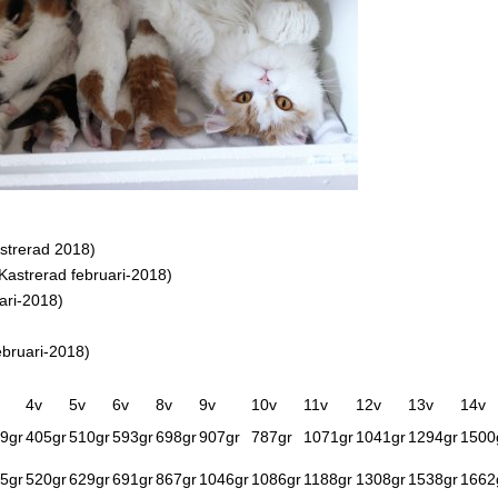
strerad 2018)
strerad februari-2018)
ari-2018)
bruari-2018)
4v
5v
6v
8v
9v
10v
11v
12v
13v
14v
9gr
405gr
510gr
593gr
698gr
907gr
787gr
1071gr
1041gr
1294gr
1500
5gr
520gr
629gr
691gr
867gr
1046gr
1086gr
1188gr
1308gr
1538gr
1662