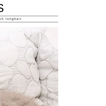
S
sh longhair