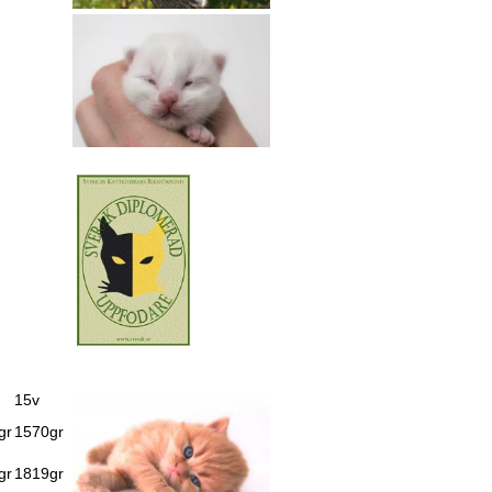
15v
gr
1570gr
gr
1819gr