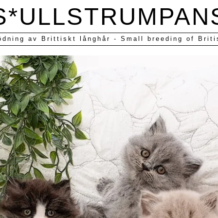
S*ULLSTRUMPAN
ödning av Brittiskt långhår - Small breeding of Briti