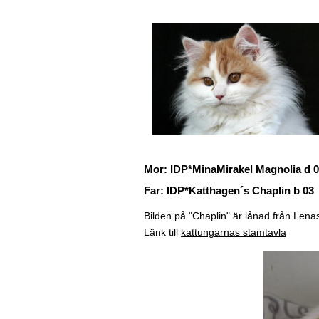
Mor: IDP*MinaMirakel 
Far: IDP*Katthagen´s Chaplin b 03
Bilden på "Chaplin" är lånad från Len
Länk till
kattungarnas stamtavla