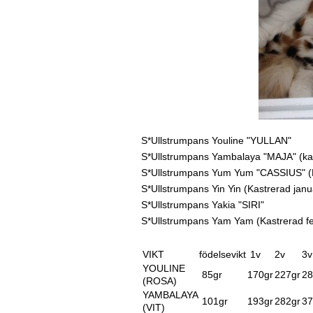
S*Ullstrumpans Youline "YULLAN"
S*Ullstrumpans
Yambalaya "MAJA" (ka
S*Ullstrumpans
Yum Yum "CASSIUS" (Ka
S*Ullstrumpans
Yin Yin (
Kastrerad janu
S*Ullstrumpans
Yakia "SIRI"
S*Ullstrumpans
Yam Yam (Kastrerad fe
VIKT
födelsevikt
1v
2v
3v
YOULINE
85gr
170gr
227gr
28
(ROSA)
YAMBALAYA
101gr
193gr
282gr
37
(VIT)