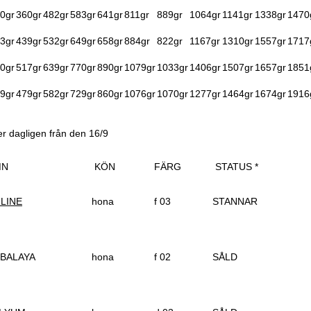
0gr
360gr
482gr
583gr
641gr
811gr
889gr
1064gr
1141gr
1338gr
1470
3gr
439gr
532gr
649gr
658gr
884gr
822gr
1167gr
1310gr
1557gr
1717
0gr
517gr
639gr
770gr
890gr
1079gr
1033gr
1406gr
1507gr
1657gr
1851
9gr
479gr
582gr
729gr
860gr
1076gr
1070gr
1277gr
1464gr
1674gr
1916
r dagligen från den 16/9
AMN
KÖN
FÄRG
STATUS *
LINE
hona
f 03
STANNAR
BALAYA
hona
f 02
SÅLD