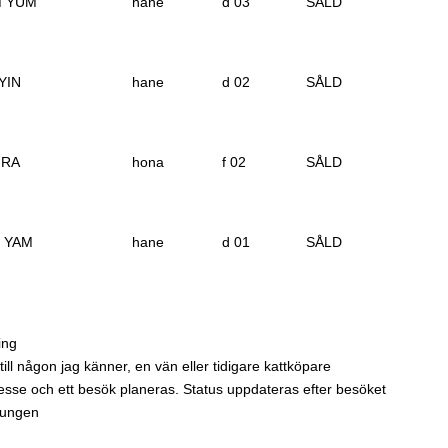
 YUM
hane
d 03
SÅLD
YIN
hane
d 02
SÅLD
IRA
hona
f 02
SÅLD
 YAM
hane
d 01
SÅLD
ing
ll någon jag känner, en vän eller tidigare kattköpare
ntresse och ett besök planeras. Status uppdateras efter besöket
tungen