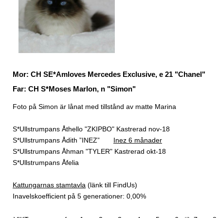
Mor: CH SE*Amloves Mercedes Exclusive, e 21 "Chanel"
Far: CH S*Moses Marlon, n "Simon"
Foto på Simon är lånat med tillstånd av matte Marina
S*Ullstrumpans Åthello "ZKIPBO" Kastrerad nov-18
S*Ullstrumpans Å
dith ”INEZ”
Inez 6 månader
S*Ullstrumpans Å
hman "TYLER" Kastrerad okt-18
S*Ullstrumpans Å
felia
Kattungarnas stamtavla
(länk till FindUs)
Inavelskoefficient på 5 generationer: 0,00%