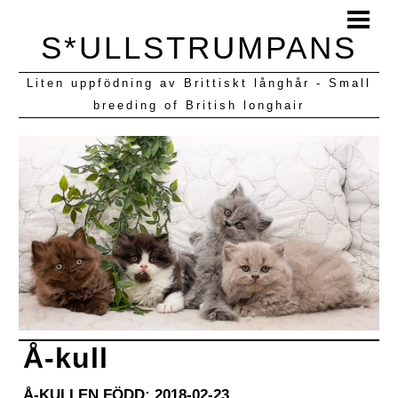
HEM
S*ULLSTRUMPANS
BLOGG
Liten uppfödning av Brittiskt långhår - Small
KULLAR VI HAFT
breeding of British longhair
Å-kull
Å-KULLEN FÖDD: 2018-02-23