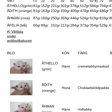
VIKT
f.v
1v
2v
3v
4v
5v
6v #)
7v
8
ÅTHELLO(grön)
81gr
152gr
221gr
302gr
378gr
512gr
584gr
794gr
8
ÅDITH (orange)
81gr
163gr
232gr
330gr
405gr
470gr
454gr
686gr
7
ÅHMAN (rosa)
87gr
160gr
250gr
359gr
446gr
524gr
619gr
810gr
8
ÅFELIA (blå)
60gr
89gr
152gr
217gr
284gr
373gr
354gr
529g
6
#) Viktlista
under
antibiotikakuren
BILD
KÖN
FÄRG
ÅTHELLO
Hane
cremetabbymaskad
(grön)
ÅDITH
Hona
Chokladsköldpadda
(orange)
ÅHMAN
Hane
rödtabby
(rosa)