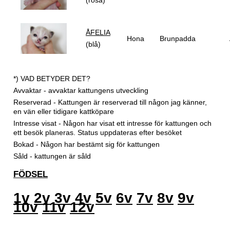
ÅFELIA
Hona
Brunpadda
(blå)
*) VAD BETYDER DET?
Avvaktar - avvaktar kattungens utveckling
Reserverad - Kattungen är reserverad till någon jag känner,
en vän eller tidigare kattköpare
Intresse visat - Någon har visat ett intresse för kattungen och
ett besök planeras. Status uppdateras efter besöket
Bokad - Någon har bestämt sig för kattungen
Såld - kattungen är såld
FÖDSEL
1v
2v
3v
4v
5v
6v
7v
8v
9v
10v
11v
12v